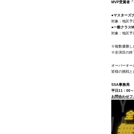
MVP受賞者
●マスターズク
対象：地区予
●一般クラスM
対象：地区予
※複数優勝し
※全演目の終
オーバーオー
皆様の挑戦と
SSA事務局
平日11：00～
お問合わせフ