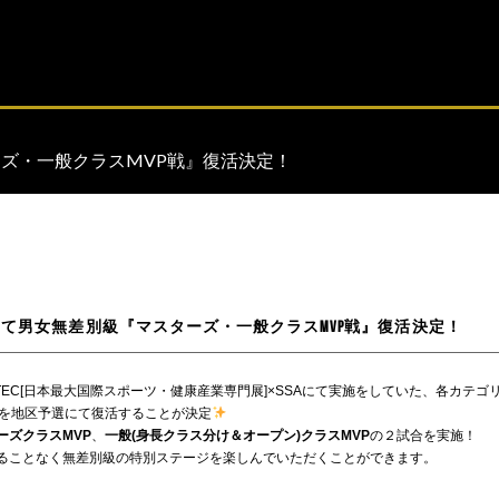
ズ・一般クラスMVP戦』復活決定！
て男女無差別級『マスターズ・一般クラスMVP戦』復活決定！
RTEC[日本最大国際スポーツ・健康産業専門展]×SSAにて実施をしていた、各カテゴ
戦を地区予選にて復活することが決定
ーズクラスMVP
、
一般(身長クラス分け＆オープン)クラスMVP
の２試合を実施！
ることなく無差別級の特別ステージを楽しんでいただくことができます。