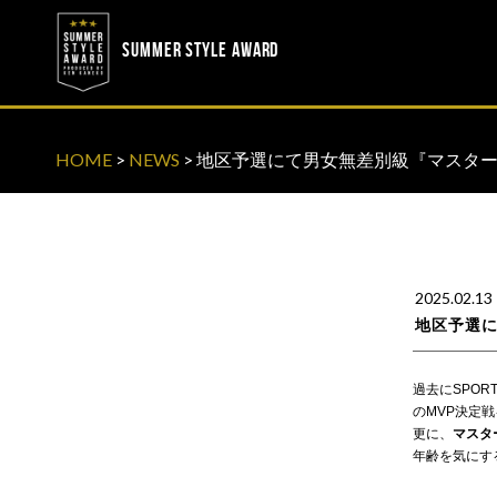
? ? ? ? ?
? ? ? ? ?
SUMMER STYLE AWARD
HOME
>
NEWS
>
地区予選にて男女無差別級『マスター
2025.02.13
地区予選に
過去にSPO
のMVP決定
更に、
マスタ
年齢を気にす