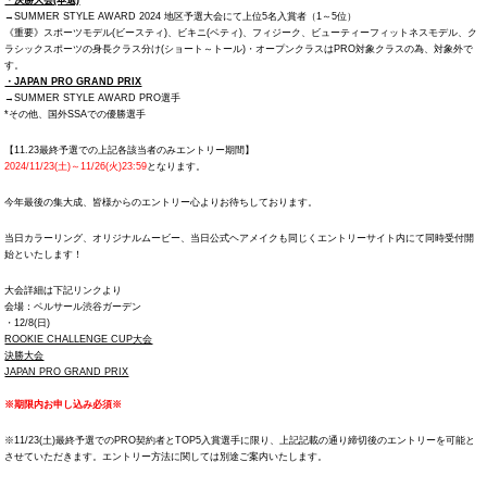
・決勝大会(本選)
→SUMMER STYLE AWARD 2024 地区予選大会にて上位5名入賞者（1～5位）
《重要》スポーツモデル(ビースティ)、ビキニ(ベティ)、フィジーク、ビューティーフィットネスモデル、ク
ラシックスポーツの身長クラス分け(ショート～トール)・オープンクラスはPRO対象クラスの為、対象外で
す。
・JAPAN PRO GRAND PRIX
→SUMMER STYLE AWARD PRO選手
*その他、国外SSAでの優勝選手
【11.23最終予選での上記各該当者のみエントリー期間】
2024/11/23(土)～11/26(火)23:59
となります。
今年最後の集大成、皆様からのエントリー心よりお待ちしております。
当日カラーリング、オリジナルムービー、当日公式ヘアメイクも同じくエントリーサイト内にて同時受付開
始といたします！
大会詳細は下記リンクより
会場：ベルサール渋谷ガーデン
・12/8(日)
ROOKIE CHALLENGE CUP大会
決勝大会
JAPAN PRO GRAND PRIX
※期限内お申し込み必須※
※11/23(土)最終予選でのPRO契約者とTOP5入賞選手に限り、上記記載の通り締切後のエントリーを可能と
させていただきます。エントリー方法に関しては別途ご案内いたします。