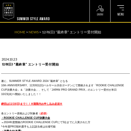
? ? ? ? ?
? ? ? ? ?
SUMMER STYLE AWARD
HOME
>
NEWS
>
12/8(日) “最終章” エントリー受付開始
2024.10.23
12/8(日) “最終章” エントリー受付開始
遂に、SUMMER STYLE AWARD 2024 “最終章” となる
10th ANNIVERSARY、12月8日(日)ベルサール渋谷ガーデンにて開催されます「ROOKIE CHALLENGE
CUP決勝大会」＆「決勝大会」、そして「JAPAN PRO GRAND PRIX」のエントリー受付が本日
10/23(水)〜開始いたしました！！
締切は11/10(日)まで！！※期限内お申し込み必須※
各エントリー資格および対象者
（必須）
・ROOKIE CHALLENGE CUP決勝大会
→2024年度開催のROOKIE CHALLENGE CUPにて5位までに入賞された方
*今年度PRO契約選手も上記該当者は出場可能