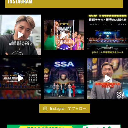
Instagram
Instagram でフォロー