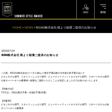
? ? ? ? ?
? ? ? ? ?
SUMMER STYLE AWARD
HOME
>
NEWS
>
REDAS株式会社 様より副賞ご提供のお知らせ
2024.07.24
REDAS株式会社 様より副賞ご提供のお知らせ
この度、REDAS株式会社(リーダス)様より東京予選以降の今年度の各予選大会にて
ビキニモデル部門、スタイリッシュガイ部門、ビューティーフィットネスモデル部門、スポーツモデル部門
の各オーバーオール優勝者へ副賞をご提供いただくことが決定しましたのでお知らせいたします。
【対象大会】
7/27(土)・28(日)東京予選～全地区予選(本選)
【対象者】
ビキニモデル部門、スタイリッシュガイ部門、ビューティーフィットネスモデル部門、スポーツモデルの各
オーバーオール優勝者