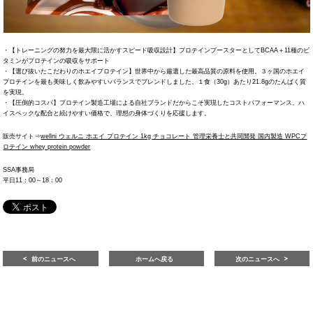
・【トレーニングの努力を最大限に活かすスピード吸収設計】プロテインブースター️としてBCAA＋11種のビ
タミンがプロテインの吸収をサポート
・【選び抜いたこだわりのホエイプロテイン】世界中から厳選した最高品質の原料を使用。３ヶ国のホエイ
プロテインを最も美味しく飲みやすいバランスでブレンドしました。１食（30g）あたり21.8gのたんぱく質
を実現。
・【圧倒的コスパ】プロテイン製造工場による自社ブランドだからこそ実現したコストパフォーマンス。ハ
イスペックな配合と続けやすい価格で、理想の身体づくりを応援します。
販売サイト⇒
wellni ウェルニ ホエイ プロテイン 1kg チョコレート 管理栄養士と共同開発 国内製造 WPCプ
ロテイン whey protein powder
SSA事務局
平日11：00～18：00
前のニュースへ
ホームへ戻る
次のニュースへ