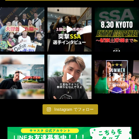
Instagram でフォロー