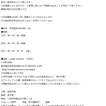
是非ご参加頂きたいと思います！
※先着順となりますので、ご希望に添えない可能性があることを予めご了承ください。
開催日時は下記の通りです。
※今回募集は3/25（日）開催セミナーのみとなります。
その他日程お申込みは今しばらくお待ちくださいませ。
◆日付：平成30年3月25日（日）
◆時間：
①13：00～14：30（初級）
②15：00～16：30（初級）
③17：00～18：30（中・上級）
◆場所：studio mission 【701】
〒150-0043
東京都渋谷区道玄坂2-10-12 新大宗ビル4号
【http://studio-mission.com/map/】
◎渋谷駅から歩いて5分
◎JR渋谷駅ハチ公口から出て109ビル左の道玄坂を上り、坂の中腹、
セブンイレブンの隣、駐車場奥のエレベーターでお上がりください。
※開催号室は日によって異なりますのでお間違えございませぬようご注意ください。
人数：各回20名
講師：金子賢
料金：7,500円(税込)※1部につき
※カレッジ部門・・・半額、甲子園部門・・・無料
お申込みの際は、カレッジまたは甲子園へエントリーする旨を必ずご記入くださいませ。