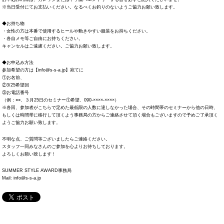
※当日受付にてお支払いください。なるべくお釣りのないようご協力お願い致します。
◆お持ち物
・女性の方は本番で使用するヒールや動きやすい服装をお持ちください。
・各自メモ等ご自由にお持ちください。
キャンセルはご遠慮ください。ご協力お願い致します。
◆お申込み方法
参加希望の方は【info@s-s-a.jp】宛てに
①お名前、
②3/25希望回
③お電話番号
（例：○○、３月25日のセミナー①希望、090-××××-××××）
※各回、参加者がこちらで定めた最低限の人数に達しなかった場合、その時間帯のセミナーから他の日時、
もしくは時間帯に移行して頂くよう事務局の方からご連絡させて頂く場合もございますので予めご了承頂く
ようご協力お願い致します。
不明な点、ご質問等ございましたらご連絡ください。
スタッフ一同みなさんのご参加を心よりお待ちしております。
よろしくお願い致します！
SUMMER STYLE AWARD事務局
Mail: info@s-s-a.jp