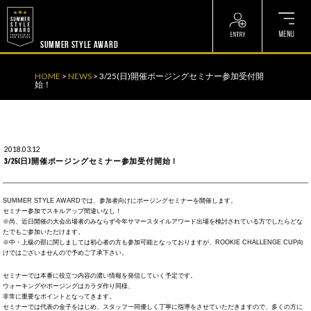
? ? ? ? ?
? ? ? ? ?
SUMMER STYLE AWARD
HOME
>
NEWS
>
3/25(日)開催ポージングセミナー参加受付開
始！
2018.03.12
3/25(日)開催ポージングセミナー参加受付開始！
SUMMER STYLE AWARDでは、参加者向けにポージングセミナーを開催します。
セミナー参加でスキルアップ間違いなし！
※尚、近日開催の大会出場者のみならず今年サマースタイルアワード出場を検討されている方でしたらどな
たでもご参加いただけます。
※中・上級の部に関しましては初心者の方も参加可能となっておりますが、ROOKIE CHALLENGE CUP向
けではございませんので予めご了承下さい。
セミナーでは本番に役立つ内容の濃い情報を発信していく予定です。
ウォーキングやポージングはカラダ作り同様、
非常に重要なポイントとなってきます。
セミナーでは代表の金子をはじめ、スタッフ一同優しく丁寧に指導をさせていただきますので、多くの方に