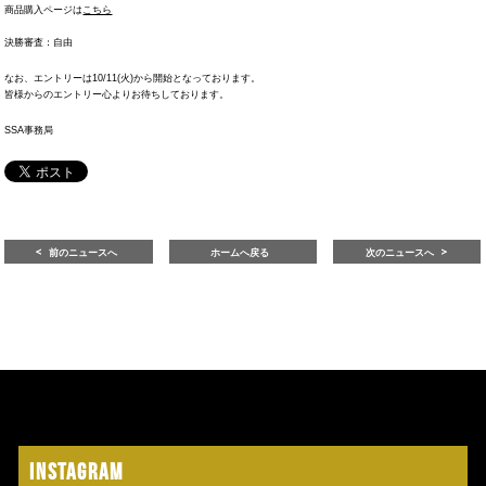
商品購入ページは
こちら
決勝審査：自由
なお、エントリーは10/11(火)から開始となっております。
皆様からのエントリー心よりお待ちしております。
SSA事務局
前のニュースへ
ホームへ戻る
次のニュースへ
Instagram