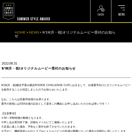
? ? ? ? ?
? ? ? ? ?
SUMMER STYLE AWARD
HOME
>
NEWS
>
9/19(月・祝)オリジナルムービー受付のお知ら
せ
2022.08.31
9/19(月・祝)オリジナルムービー受付のお知らせ
9/19(月・祝)横浜予選＆横浜ROOKIE CHALLENGE CUPにおきまして、出場選手向けにオリジナルムービー
を販売することが決定しましたのでお知らせいたします。
なお、こちらは先着30名様のみ承ります。
選手の皆様にはSSA出場の記念として是非この機会にお申し込みいただければ幸いです！！
【注意事項】
※30～40秒前後の動画となります。
※申し込み受付終了後、詳細をメールにてご連絡いたします。
※定員に達した場合、予告なく受付を終了させていただきます。
※万が一、機材等何らかのトラブルによりムービーの作成が困難になった場合は全額払い戻しいたします。