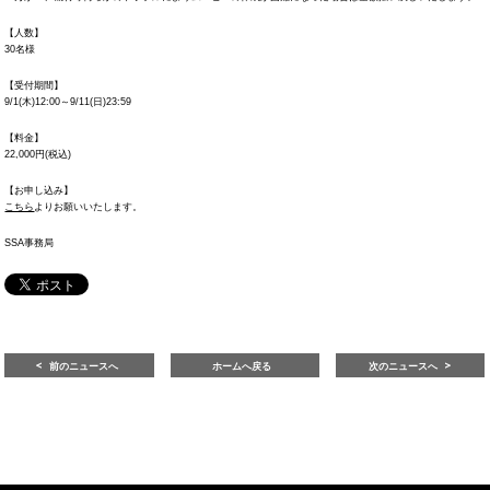
【人数】
30名様
【受付期間】
9/1(木)12:00～9/11(日)23:59
【料金】
22,000円(税込)
【お申し込み】
こちら
よりお願いいたします。
SSA事務局
前のニュースへ
ホームへ戻る
次のニュースへ