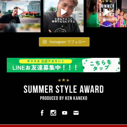
Instagram でフォロー