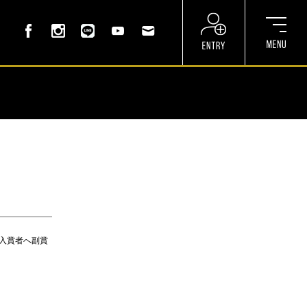
3位入賞者へ副賞