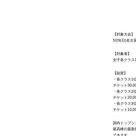
【対象大会】
5/29(日)名
【対象者】
女子各クラス
【副賞】
・各クラス1
チケット30,0
・各クラス2
チケット20,0
・各クラス3
チケット10,0
国内トップシ
最高峰の最新
できます。⁡