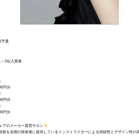
古屋予選
1～3位入賞者
位
00円分
位
00円分
位
00円分
ェアのメーカー直営サロン
技術を全国の技術者に提供しているインストラクターによる持続性とデザイン性の