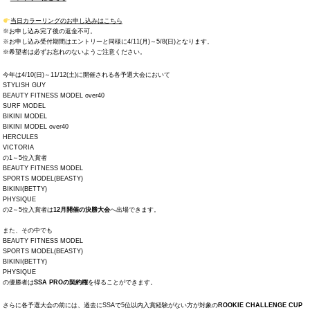
当日カラーリングのお申し込みはこちら
※お申し込み完了後の返金不可。
※お申し込み受付期間はエントリーと同様に4/11(月)～5/8(日)となります。
※希望者は必ずお忘れのないようご注意ください。
今年は4/10(日)～11/12(土)に開催される各予選大会において
STYLISH GUY
BEAUTY FITNESS MODEL over40
SURF MODEL
BIKINI MODEL
BIKINI MODEL over40
HERCULES
VICTORIA
の1～5位入賞者
BEAUTY FITNESS MODEL
SPORTS MODEL(BEASTY)
BIKINI(BETTY)
PHYSIQUE
の2～5位入賞者は
12月開催の決勝大会
へ出場できます。
また、その中でも
BEAUTY FITNESS MODEL
SPORTS MODEL(BEASTY)
BIKINI(BETTY)
PHYSIQUE
の優勝者は
SSA PROの契約権
を得ることができます。
さらに各予選大会の前には、過去にSSAで5位以内入賞経験がない方が対象の
ROOKIE CHALLENGE CUP