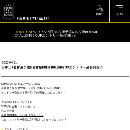
? ? ? ? ?
? ? ? ? ?
SUMMER STYLE AWARD
HOME
>
NEWS
>
5/29(日)名古屋予選&名古屋ROOKIE
CHALLENGE CUPエントリー受付開始☆
2022.04.11
5/29(日)名古屋予選&名古屋ROOKIE CHALLENGE CUPエントリー受付開始☆
SUMMER STYLE AWARD 2022
名古屋予選 & 名古屋ROOKIE CHALLENGE CUP
エントリー受付が本日4/11(月)〜開始いたしました！！
大会詳細は下記リンクより
5/29(日) 会場：ウィルあいち
名古屋予選
名古屋ROOKIE CHALLENGE CUP
なお、エントリー締切は5/8(日)までとなっております！
エントリーはこちら