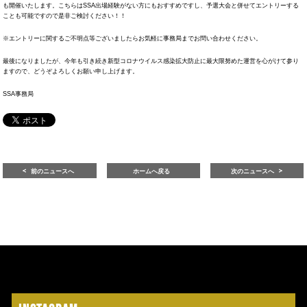
も開催いたします。こちらはSSA出場経験がない方にもおすすめですし、予選大会と併せてエントリーする
ことも可能ですので是非ご検討ください！！
※エントリーに関するご不明点等ございましたらお気軽に事務局までお問い合わせください。
最後になりましたが、今年も引き続き新型コロナウイルス感染拡大防止に最大限努めた運営を心がけて参り
ますので、どうぞよろしくお願い申し上げます。
SSA事務局
前のニュースへ
ホームへ戻る
次のニュースへ