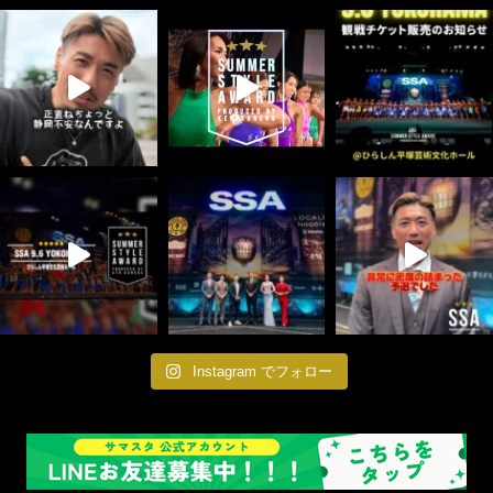
Instagram でフォロー