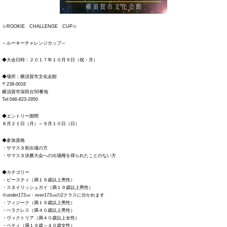
☆ROOKIE CHALLENGE CUP☆
～ルーキーチャレンジカップ～
◆大会日時：２０１７年１０月９日（祝・月）
◆場所：横須賀市文化会館
〒238-0016
横須賀市深田台50番地
Tel:046-823-2950
◆エントリー期間
８月２１日（月）～９月１０日（日）
◆参加資格
・サマスタ初出場の方
・サマスタ決勝大会への出場権を得られたことのない方
◆カテゴリー
・ビースティ（満１９歳以上男性）
・スタイリッシュガイ（満１９歳以上男性）
※under173㎝・over173㎝の2クラスに分かれます
・フィジーク（満１９歳以上男性）
・ヘラクレス（満４０歳以上男性）
・ヴィクトリア（満４０歳以上女性）
・ベティ（満１９歳～４０歳女性）