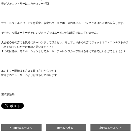
※ダブルエントリーは１カテゴリー半額
サマースタイルアワードでは通常、規定のポーズとポーズの間にムービングと呼ばれる動作が入ります。
ですが、今回ルーキーチャレンジカップではムービングは規定ではございません。
大会初心者の方にも気軽にチャレンジして頂きたい、そしてより多くの方にフィットネス・コンテストの楽
しさを知っていただければと思います＾＾♪
１つの目標や、モチベーションとしてルーキーチャレンジカップ出場を考えてみてはいかがでしょうか？
エントリー開始は８月２１日（月）からです！
皆さまのエントリー心よりお待ちしております！！
SSA事務局
前のニュースへ
ホームへ戻る
次のニュースへ