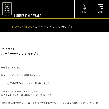
? ? ? ? ?
? ? ? ? ?
SUMMER STYLE AWARD
HOME
>
NEWS
>
ルーキーチャレンジカップ！
2017.08.09
ルーキーチャレンジカップ！
みなさまこんにちは！
サマースタイルアワード事務局です＾＾♪
いよいよSSA×DREAMエントリー開始致しました！
開始早々たくさんのエントリーが届き
金子含めスタッフ一同大変喜ばしく思っております。
SSA×DREAMの締め切りは８月２０日までですのでエントリーをお考えの方はお急ぎくださいませ！