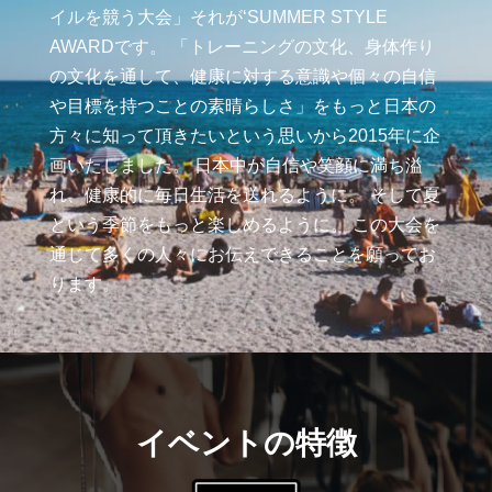
イルを競う大会」それが‘SUMMER STYLE
AWARDです。 「トレーニングの文化、身体作り
の文化を通して、健康に対する意識や個々の自信
や目標を持つことの素晴らしさ」をもっと日本の
方々に知って頂きたいという思いから2015年に企
画いたしました。 日本中が自信や笑顔に満ち溢
れ、健康的に毎日生活を送れるように。 そして夏
という季節をもっと楽しめるように。 この大会を
通じて多くの人々にお伝えできることを願ってお
ります。
イベントの特徴